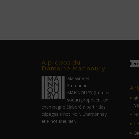
À propos du
Recev
Domaine Mannoury
Maryline et
Emmanuel
Ar
MANNOURY (frère et
🍇
soeur) proposent un
Ve
champagne élaboré à partir des
cépages Pinot Noir, Chardonnay
Bo
et Pinot Meunier.
Le
Bi