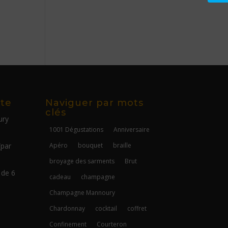
ite
Naviguer par mots
clés
ury
1001 Dégustations
Anniversaire
(par
Apéro
bouquet
braille
broyage des sarments
Brut
 de 6
cadeau
champagne
Champagne Mannoury
Chardonnay
cocktail
coffret
Confinement
Courteron