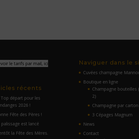
Naviguer dans le s
oir le tarifs par mail, ici
Cuvées champagne Manno
Boutique en ligne
ticles récents
Champagne bouteilles 
2)
 Top départ pour les
ndanges 2026 !
Champagne par carton
nne Fête des Pères !
3 Cépages Magnum
 palissage est lancé
News
entôt la Fête des Mères.
Contact