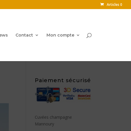
Articles 0
ews
Contact
Mon compte
Paiement sécurisé
Cuvées champagne
Mannoury