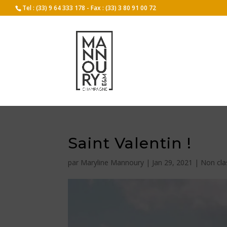
Tel : (33) 9 64 333 178 - Fax : (33) 3 80 91 00 72
Saint Valentin !
par
Maryline Mannoury
|
Jan 29, 2021
|
Non cla