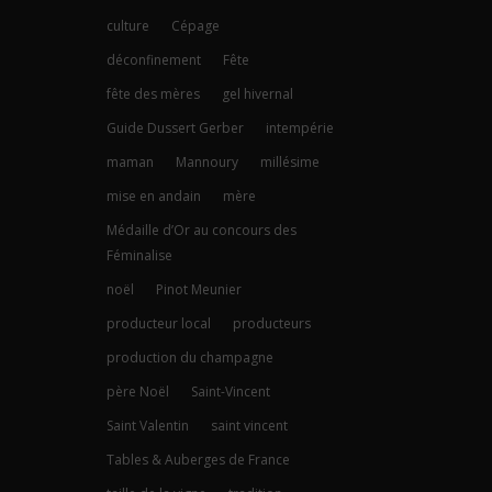
culture
Cépage
déconfinement
Fête
fête des mères
gel hivernal
Guide Dussert Gerber
intempérie
maman
Mannoury
millésime
mise en andain
mère
Médaille d’Or au concours des
Féminalise
noël
Pinot Meunier
producteur local
producteurs
production du champagne
père Noël
Saint-Vincent
Saint Valentin
saint vincent
Tables & Auberges de France