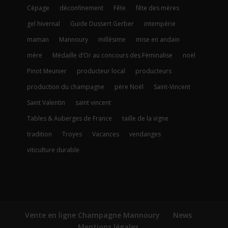
Cépage
déconfinement
Fête
fête des mères
gel hivernal
Guide Dussert Gerber
intempérie
maman
Mannoury
millésime
mise en andain
mère
Médaille d’Or au concours des Féminalise
noël
Pinot Meunier
producteur local
producteurs
production du champagne
père Noël
Saint-Vincent
Saint Valentin
saint vincent
Tables & Auberges de France
taille de la vigne
tradition
Troyes
Vacances
vendanges
viticulture durable
Vente en ligne Champagne Mannoury
News
Mentions légales