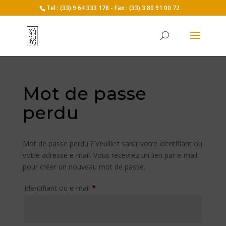
Tel : (33) 9 64 333 178 - Fax : (33) 3 80 91 00 72
Mot de passe
perdu
Mot de passe perdu ? Veuillez saisir votre identifiant ou
votre adresse e-mail. Vous recevrez un lien par e-mail
pour créer un nouveau mot de passe.
Obligatoire
Identifiant ou e-mail
*