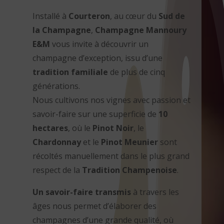
Installé à
Courteron
, au cœur du
Sud de
la Champagne
,
Champagne Mannoury
E&M
vous invite à découvrir un
champagne d’exception, issu d’une
tradition familiale
de plus de cinq
générations.
Nous cultivons nos vignes avec passion et
savoir-faire sur une superficie de
10
hectares
, où le
Pinot Noir
, le
Chardonnay
et le
Pinot Meunier
sont
récoltés manuellement dans le plus grand
respect de la
Tradition Champenoise
.
Un savoir-faire transmis
à travers les
âges nous permet d’élaborer des
champagnes d’une grande qualité, où