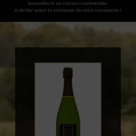
bouteilles et ou cartons commandés.
A vérifier avant la validation de votre commande !