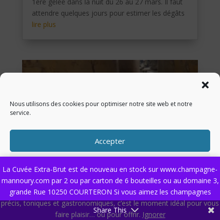
1ère gelée dans la nuit du 26 au 27 mars. Il faut
attendre quelques jours pour estimer les dégâts
lire plus
Nous utilisons des cookies pour optimiser notre site web et notre
service.
Accepter
Refuser
La Cuvée Extra-Brut est de nouveau en stock sur www.champagne-
mannoury.com par 2 ou par carton de 6 bouteilles ou au domaine 3,
Préférences
Un dimanche à Paris
grande Rue 10250 COURTERON Si vous aimez les champagnes
La vie est belle !
précis, toniques et gastronomiques, c’est le moment idéal pour vous
Politique de cookies
Politique de confidentialité
Share This
lire plus
faire plaisir… ou pour offrir.
Ignorer