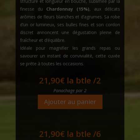
structure et longueur en bouche, sublimée par la
finesse du
Chardonnay (15%)
, aux délicats
arômes de fleurs blanches et d’agrumes. Sa robe
d’un or lumineux, ses bulles fines et son cordon
discret annoncent une dégustation pleine de
fraîcheur et d’équilibre.
Idéale pour magnifier les grands repas ou
savourer un instant de convivialité, cette cuvée
se prête à toutes les occasions.
21,90
€
la btle /2
Panachage par 2
Ajouter au panier
21,90
€
la btle /6