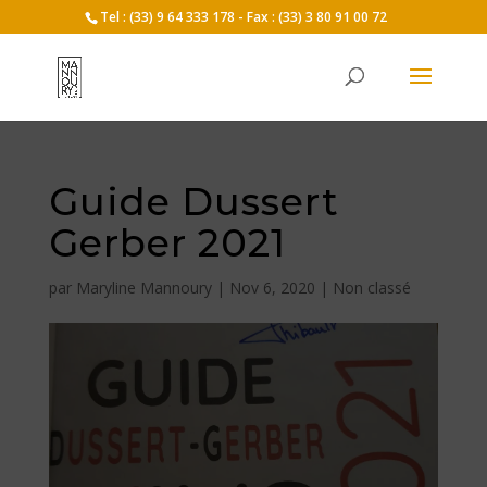
Tel : (33) 9 64 333 178 - Fax : (33) 3 80 91 00 72
Guide Dussert
Gerber 2021
par
Maryline Mannoury
|
Nov 6, 2020
|
Non classé