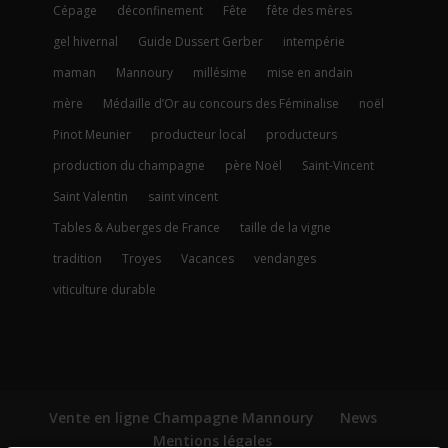
Cépage
déconfinement
Fête
fête des mères
gel hivernal
Guide Dussert Gerber
intempérie
maman
Mannoury
millésime
mise en andain
mère
Médaille d’Or au concours des Féminalise
noël
Pinot Meunier
producteur local
producteurs
production du champagne
père Noël
Saint-Vincent
Saint Valentin
saint vincent
Tables & Auberges de France
taille de la vigne
tradition
Troyes
Vacances
vendanges
viticulture durable
Vente en ligne Champagne Mannoury
News
Mentions légales