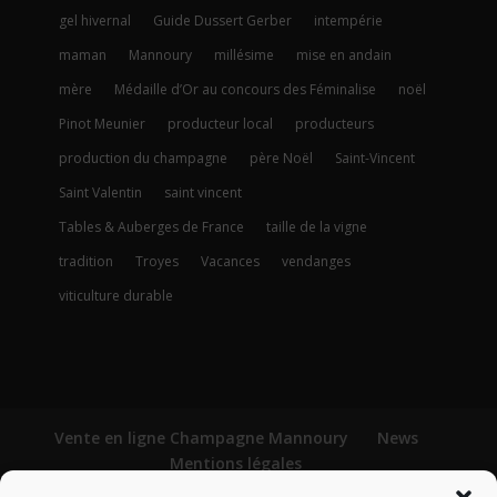
gel hivernal
Guide Dussert Gerber
intempérie
maman
Mannoury
millésime
mise en andain
mère
Médaille d’Or au concours des Féminalise
noël
Pinot Meunier
producteur local
producteurs
production du champagne
père Noël
Saint-Vincent
Saint Valentin
saint vincent
Tables & Auberges de France
taille de la vigne
tradition
Troyes
Vacances
vendanges
viticulture durable
Vente en ligne Champagne Mannoury
News
Mentions légales
Conditions générales de vente