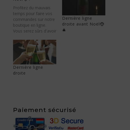
Profitez du mauvais
temps pour faire vos
Dernière ligne
commandes sur notre
droite avant Noël🤶
boutique en ligne.
🎄
Vous serez sûrs d'avoir
vos précieuses
bouteilles de
Champagne pour les
fêtes de fin d'année 🥳
Nous restons ouverts
et notre caveau de
Dernière ligne
dégustation
droite
également. A très
bientôt ! Continuez à
prendre bien soins de
vous. ;-)
Paiement sécurisé