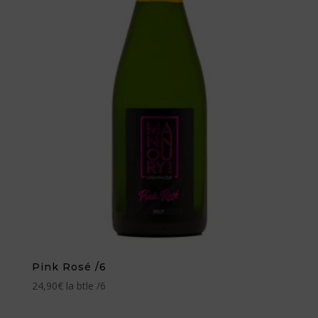
Pink Rosé /6
24,90
€
la btle /6