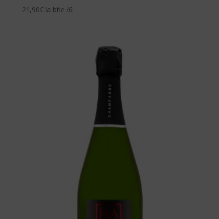
21,90
€
la btle /6