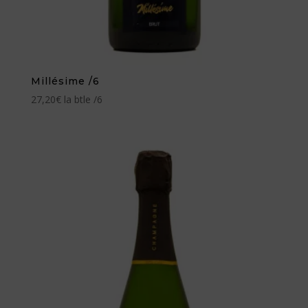
Millésime /6
27,20
€
la btle /6