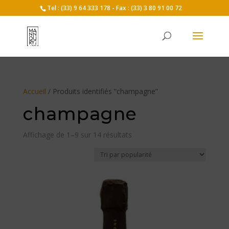
Tel : (33) 9 64 333 178 - Fax : (33) 3 80 91 00 72
Accueil
/ Produits identifiés “champagne”
champagne
Trié
Affichage de 1–9 sur 14 résultats
par
popularité