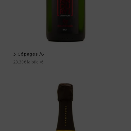
3 Cépages /6
23,30
€
la btle /6