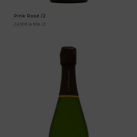
Pink Rosé /2
24,90
€
la btle /2