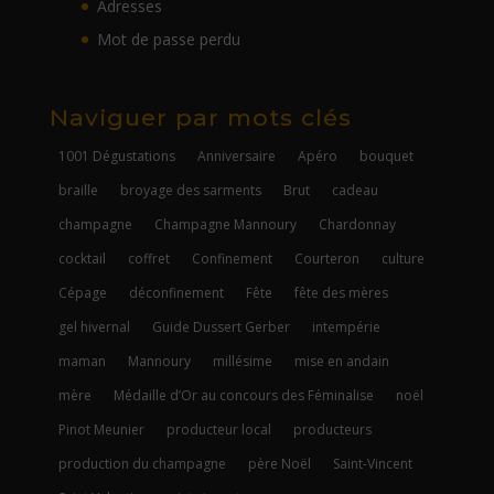
Adresses
Mot de passe perdu
Naviguer par mots clés
1001 Dégustations
Anniversaire
Apéro
bouquet
braille
broyage des sarments
Brut
cadeau
champagne
Champagne Mannoury
Chardonnay
cocktail
coffret
Confinement
Courteron
culture
Cépage
déconfinement
Fête
fête des mères
gel hivernal
Guide Dussert Gerber
intempérie
maman
Mannoury
millésime
mise en andain
mère
Médaille d’Or au concours des Féminalise
noël
Pinot Meunier
producteur local
producteurs
production du champagne
père Noël
Saint-Vincent