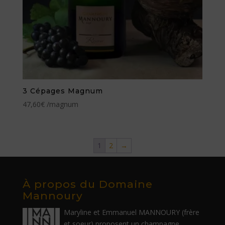
3 Cépages Magnum
47,60
€
/magnum
1
2
→
À propos du Domaine
Mannoury
Maryline et Emmanuel MANNOURY (frère
et soeur) proposent un champagne