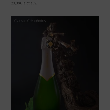
23,30
€
la btle /2