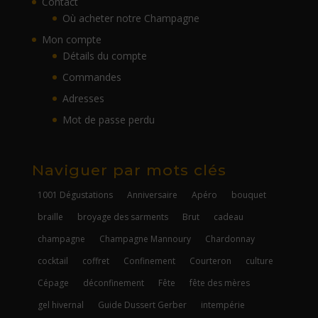
Contact
Où acheter notre Champagne
Mon compte
Détails du compte
Commandes
Adresses
Mot de passe perdu
Naviguer par mots clés
1001 Dégustations
Anniversaire
Apéro
bouquet
braille
broyage des sarments
Brut
cadeau
champagne
Champagne Mannoury
Chardonnay
cocktail
coffret
Confinement
Courteron
culture
Cépage
déconfinement
Fête
fête des mères
gel hivernal
Guide Dussert Gerber
intempérie