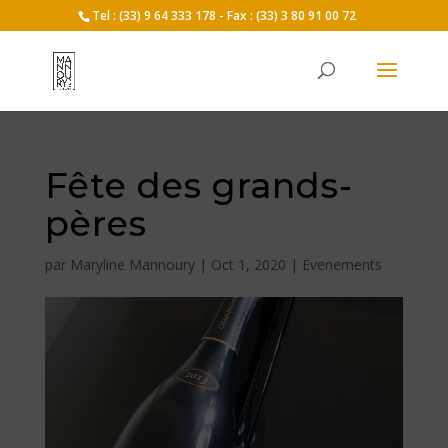
Tel : (33) 9 64 333 178 - Fax : (33) 3 80 91 00 72
Fête des grands-
pères
par
Maryline Mannoury
|
Oct 1, 2020
|
Evenements