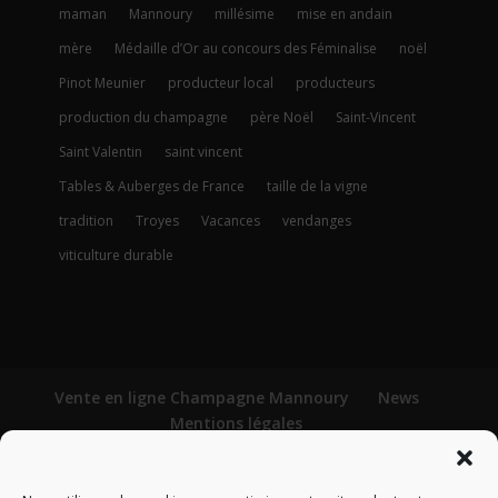
maman
Mannoury
millésime
mise en andain
mère
Médaille d’Or au concours des Féminalise
noël
Pinot Meunier
producteur local
producteurs
production du champagne
père Noël
Saint-Vincent
Saint Valentin
saint vincent
Tables & Auberges de France
taille de la vigne
tradition
Troyes
Vacances
vendanges
viticulture durable
Vente en ligne Champagne Mannoury
News
Mentions légales
Conditions générales de vente
Politique de confidentialité