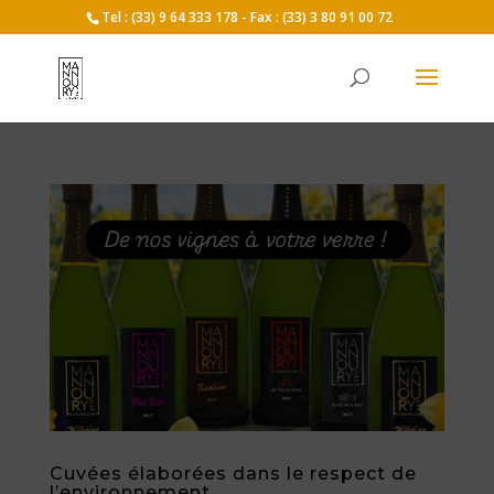
Tel : (33) 9 64 333 178 - Fax : (33) 3 80 91 00 72
Cuvées élaborées dans le respect de
l’environnement.