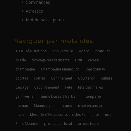
Commandes
Adresses
Mot de passe perdu
Naviguer par mots clés
1001 Dégustations
Anniversaire
Apéro
bouquet
braille
broyage des sarments
Brut
cadeau
champagne
Champagne Mannoury
Chardonnay
cocktail
coffret
Confinement
Courteron
culture
Cépage
déconfinement
Fête
fête des mères
gel hivernal
Guide Dussert Gerber
intempérie
maman
Mannoury
millésime
mise en andain
mère
Médaille d’Or au concours des Féminalise
noël
Pinot Meunier
producteur local
producteurs