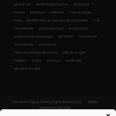
gel hivernal
Guide Dussert Gerber
intempérie
maman
Mannoury
millésime
mise en andain
mère
Médaille d’Or au concours des Féminalise
noël
Pinot Meunier
producteur local
producteurs
production du champagne
père Noël
Saint-Vincent
Saint Valentin
saint vincent
Tables & Auberges de France
taille de la vigne
tradition
Troyes
Vacances
vendanges
viticulture durable
Vente en ligne Champagne Mannoury
News
Mentions légales
Conditions générales de vente