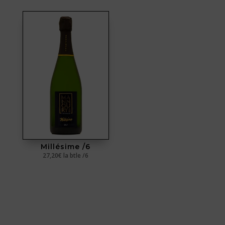
Millésime /6
27,20
€
la btle /6