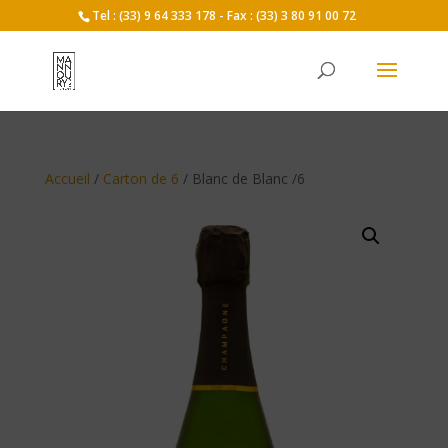
Tel : (33) 9 64 333 178 - Fax : (33) 3 80 91 00 72
Accueil
/
Carton de 6
/ Blanc de Blanc /6