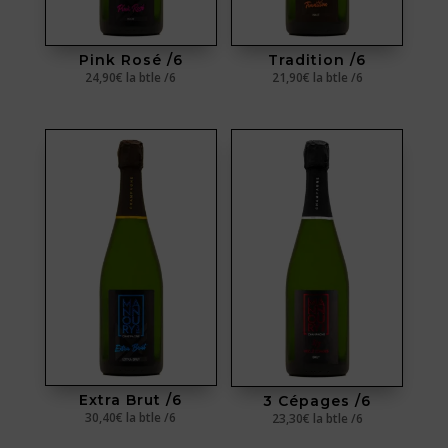
Pink Rosé /6
Tradition /6
24,90
€
la btle /6
21,90
€
la btle /6
Extra Brut /6
3 Cépages /6
30,40
€
la btle /6
23,30
€
la btle /6