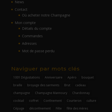
News
Contact
Où acheter notre Champagne
Mon compte
Détails du compte
Commandes
Adresses
Mot de passe perdu
Naviguer par mots clés
1001 Dégustations
Anniversaire
Apéro
bouquet
braille
broyage des sarments
Brut
cadeau
champagne
Champagne Mannoury
Chardonnay
cocktail
coffret
Confinement
Courteron
culture
Cépage
déconfinement
Fête
fête des mères