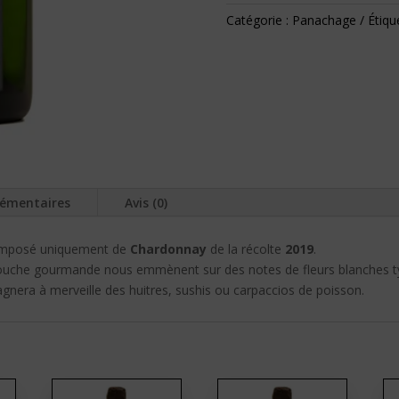
Catégorie :
Panachage
Étiqu
lémentaires
Avis (0)
 composé uniquement de
Chardonnay
de la récolte
2019
.
e bouche gourmande nous emmènent sur des notes de fleurs blanches t
era à merveille des huitres, sushis ou carpaccios de poisson.