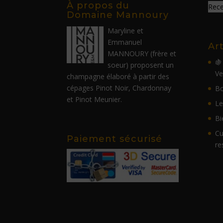
À propos du
Recev
Domaine Mannoury
Maryline et
Emmanuel
Ar
MANNOURY (frère et
🍇
soeur) proposent un
Ve
champagne élaboré à partir des
cépages Pinot Noir, Chardonnay
Bo
et Pinot Meunier.
Le
Bi
Cu
Paiement sécurisé
re