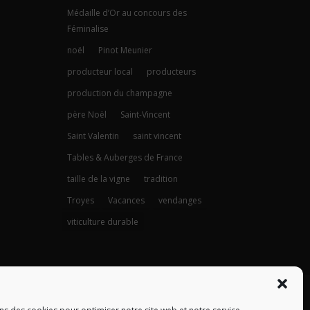
Médaille d’Or au concours des
Féminalise
noël
Pinot Meunier
producteur local
producteurs
production du champagne
père Noël
Saint-Vincent
Saint Valentin
saint vincent
Tables & Auberges de France
taille de la vigne
tradition
Troyes
Vacances
vendanges
viticulture durable
itique de confidentialité