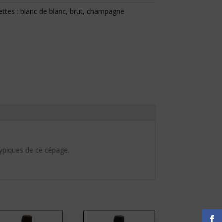
ettes :
blanc de blanc
,
brut
,
champagne
ypiques de ce cépage.