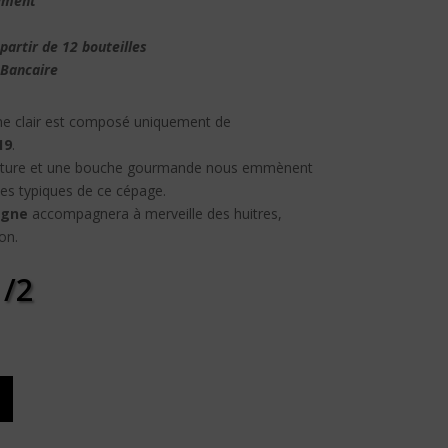
ement
partir de 12 bouteilles
 Bancaire
une clair est composé uniquement de
19
.
tructure et une bouche gourmande nous emmènent
hes typiques de ce cépage.
gne
accompagnera à merveille des huitres,
on.
 /2