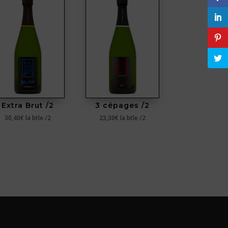
Extra Brut /2
3 cépages /2
30,40
€
la btle /2
23,30
€
la btle /2