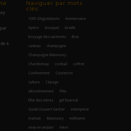
ite
Naviguer par mots
clés
ury
1001 Dégustations
Anniversaire
(par
Apéro
bouquet
braille
broyage des sarments
Brut
 de 6
cadeau
champagne
Champagne Mannoury
Chardonnay
cocktail
coffret
Confinement
Courteron
culture
Cépage
déconfinement
Fête
fête des mères
gel hivernal
Guide Dussert Gerber
intempérie
maman
Mannoury
millésime
mise en andain
mère