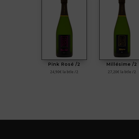
Pink Rosé /2
Millésime /2
24,90
€
la btle /2
27,20
€
la btle /2