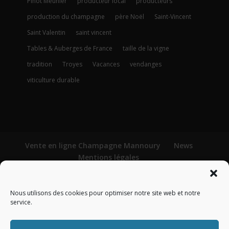
Pinot Meunier
producteur local
producteurs
production du champagne
père Noël
Saint-Vincent
Saint Valentin
saint vincent
Tables & Auberges de France
taille de la vigne
tradition
Troyes
Vacances
vendanges
viticulture durable
Vente en ligne Champagne Mannoury
News
Mentions légales
Conditions générales de vente
Politique de confidentialité
Politique de cookies (UE)
Nous utilisons des cookies pour optimiser notre site web et notre
service.
L’abus d’alcool est dangereux pour la santé. À