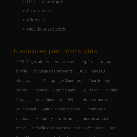
Détails du compte
Commandes
Adresses
Mot de passe perdu
Naviguer par mots clés
1001 Dégustations
Anniversaire
Apéro
bouquet
braille
broyage des sarments
Brut
cadeau
champagne
Champagne Mannoury
Chardonnay
cocktail
coffret
Confinement
Courteron
culture
Cépage
déconfinement
Fête
fête des mères
gel hivernal
Guide Dussert Gerber
intempérie
maman
Mannoury
millésime
mise en andain
mère
Médaille d’Or au concours des Féminalise
noël