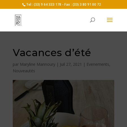
Tel : (33) 9 64 333 178 - Fax : (33) 3 80 91 00 72
Vacances d’été
par
Maryline Mannoury
|
Juil 27, 2021
|
Evenements
,
Nouveautés